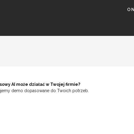
GROUP
acji AI
O 
sowy AI może działać w Twojej firmie?
gotujemy demo dopasowane do Twoich potrzeb.