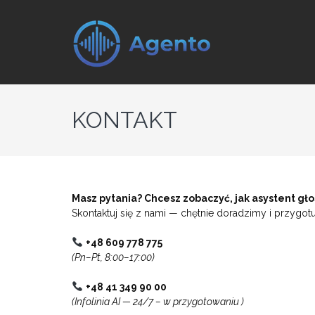
AGENTO 
Tówj Partner w Transform
KONTAKT
Masz pytania? Chcesz zobaczyć, jak asystent gło
Skontaktuj się z nami — chętnie doradzimy i przy
+48 609 778 775
(Pn–Pt, 8:00–17:00)
+48 41 349 90 00
(Infolinia AI — 24/7 – w przygotowaniu )