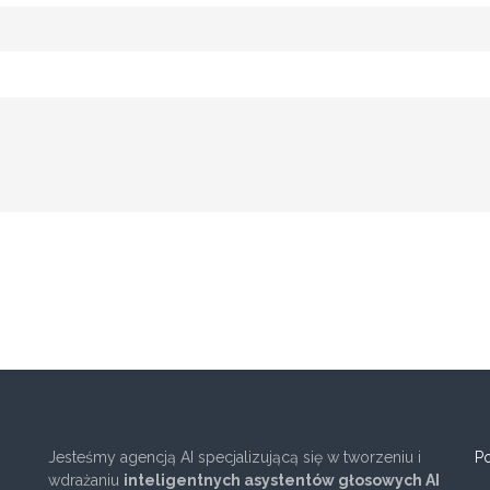
Jesteśmy agencją AI specjalizującą się w tworzeniu i
Po
wdrażaniu
inteligentnych asystentów głosowych AI