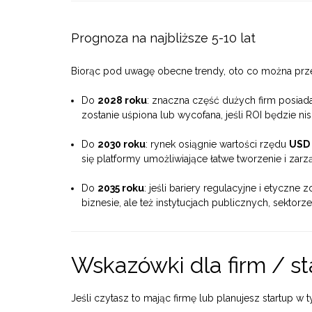
Prognoza na najbliższe 5-10 lat
Biorąc pod uwagę obecne trendy, oto co można prz
Do
2028 roku
: znaczna część dużych firm posiada
zostanie uśpiona lub wycofana, jeśli ROI będzie nisk
Do
2030 roku
: rynek osiągnie wartości rzędu
USD 
się platformy umożliwiające łatwe tworzenie i zarzą
Do
2035 roku
: jeśli bariery regulacyjne i etyczn
biznesie, ale też instytucjach publicznych, sektorze
Wskazówki dla firm / s
Jeśli czytasz to mając firmę lub planujesz startup w