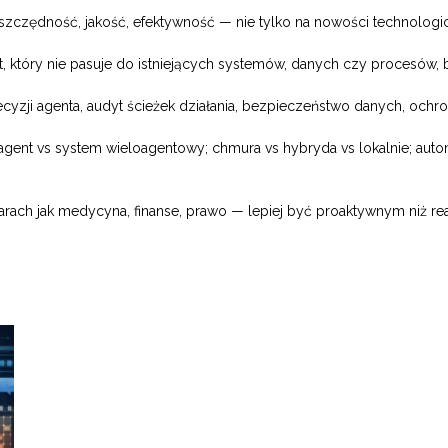
zczędność, jakość, efektywność — nie tylko na nowości technologic
, który nie pasuje do istniejących systemów, danych czy procesów, 
ecyzji agenta, audyt ścieżek działania, bezpieczeństwo danych, ochr
ent vs system wieloagentowy; chmura vs hybryda vs lokalnie; automa
arach jak medycyna, finanse, prawo — lepiej być proaktywnym niż r