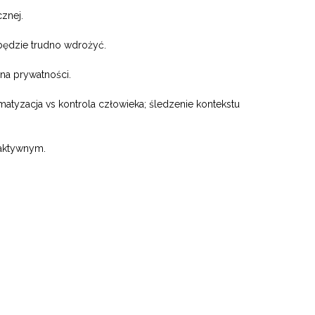
znej.
będzie trudno wdrożyć.
ona prywatności.
tyzacja vs kontrola człowieka; śledzenie kontekstu
eaktywnym.