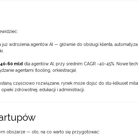
ewidzieć:
 już wdrożenia agentów AI — głównie do obsługi klienta, automatyzac
i.
40-60 mld
dla agentów AI, przy średnim CAGR ~40-45%. Nowe techn
dzanie agentami (tooling, orkiestracja).
e zostaną częściowo rozwiązane, rynek może dojść do stu-kilkuset mi
 opieki zdrowotnej, edukacji i administracji.
tartupów
 tym obszarze — oto, na co warto się przygotować: