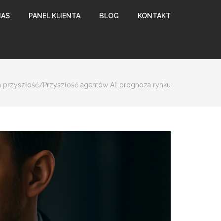
NAS
PANEL KLIENTA
BLOG
KONTAKT
a przyszłość
/
Przyszłość agentów AI: prognoza rynku