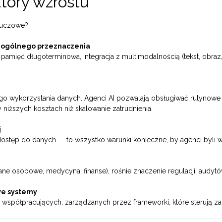
atory wzrostu
kluczowe?
i ogólnego przeznaczenia
pamięć długoterminowa, integracja z multimodalnością (tekst, obra
ego wykorzystania danych. Agenci AI pozwalają obsługiwać rutynowe
niższych kosztach niż skalowanie zatrudnienia.
j
dostęp do danych — to wszystko warunki konieczne, by agenci byli wy
ane osobowe, medycyna, finanse), rośnie znaczenie regulacji, audytó
we systemy
współpracujących, zarządzanych przez frameworki, które sterują zada