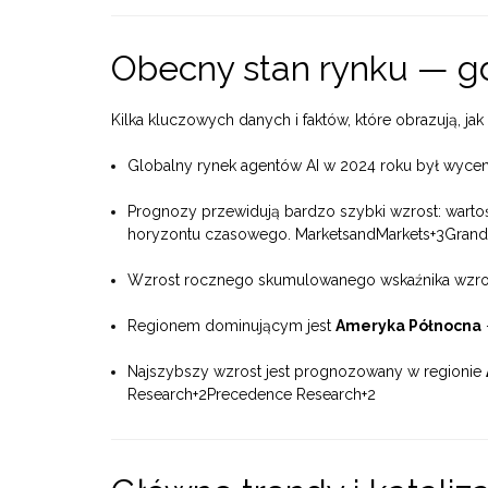
Obecny stan rynku — g
Kilka kluczowych danych i faktów, które obrazują, ja
Globalny rynek agentów AI w 2024 roku był wycen
Prognozy przewidują bardzo szybki wzrost: wart
horyzontu czasowego.
MarketsandMarkets
+3
Grand
Wzrost rocznego skumulowanego wskaźnika wzrost
Regionem dominującym jest
Ameryka Północna
Najszybszy wzrost jest prognozowany w regionie
Research
+2
Precedence Research
+2