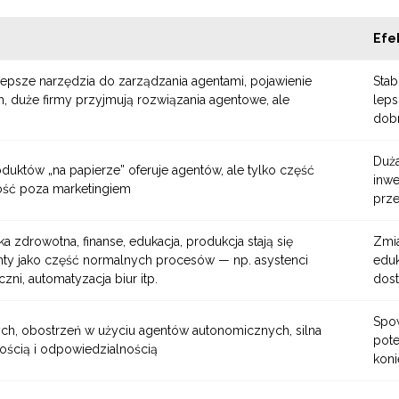
Efek
epsze narzędzia do zarządzania agentami, pojawienie
Stab
h, duże firmy przyjmują rozwiązania agentowe, ale
leps
dob
Duża
oduktów „na papierze” oferuje agentów, ale tylko część
inwe
tość poza marketingiem
prze
eka zdrowotna, finanse, edukacja, produkcja stają się
Zmi
nty jako część normalnych procesów — np. asystenci
eduk
ni, automatyzacja biur itp.
dost
Spow
h, obostrzeń w użyciu agentów autonomicznych, silna
pote
ością i odpowiedzialnością
koni