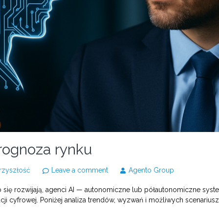
prognoza rynku
przyszłość
Leave a comment
Agento Group
bko się rozwijają, agenci AI — autonomiczne lub półautonomiczne sy
cji cyfrowej. Poniżej analiza trendów, wyzwań i możliwych scenari