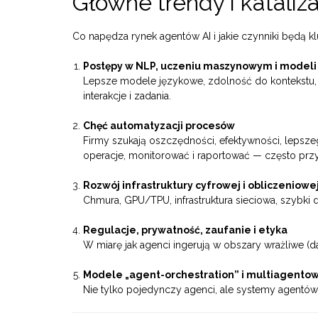
Główne trendy i kataliz
Co napędza rynek agentów AI i jakie czynniki będą 
Postępy w NLP, uczeniu maszynowym i model
Lepsze modele językowe, zdolność do kontekstu, 
interakcje i zadania.
Chęć automatyzacji procesów
Firmy szukają oszczędności, efektywności, lepsz
operacje, monitorować i raportować — często przy 
Rozwój infrastruktury cyfrowej i obliczeniowe
Chmura, GPU/TPU, infrastruktura sieciowa, szybki 
Regulacje, prywatność, zaufanie i etyka
W miarę jak agenci ingerują w obszary wrażliwe (d
Modele „agent-orchestration” i multiagento
Nie tylko pojedynczy agenci, ale systemy agentów 