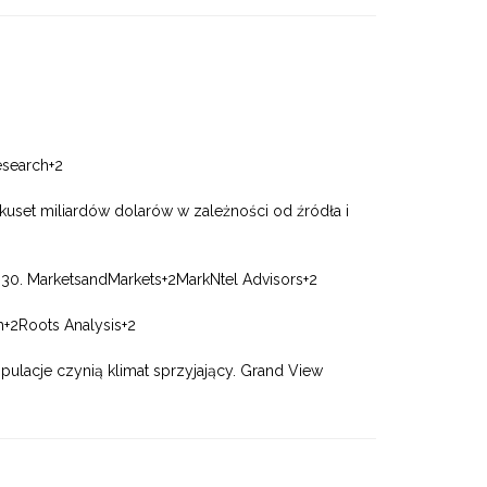
esearch
+2
lkuset miliardów dolarów w zależności od źródła i
030.
MarketsandMarkets
+2
MarkNtel Advisors
+2
h
+2
Roots Analysis
+2
opulacje czynią klimat sprzyjający.
Grand View