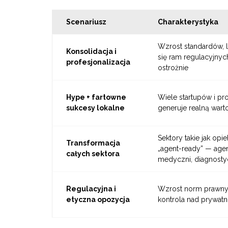
Scenariusz
Charakterystyka
Wzrost standardów, l
Konsolidacja i
się ram regulacyjnyc
profesjonalizacja
ostrożnie
Hype + fartowne
Wiele startupów i pr
sukcesy lokalne
generuje realną war
Sektory takie jak opi
Transformacja
„agent-ready” — age
całych sektora
medyczni, diagnostycz
Regulacyjna i
Wzrost norm prawnyc
etyczna opozycja
kontrola nad prywatn