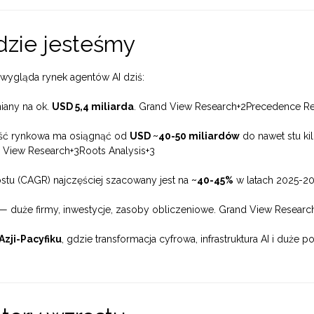
dzie jesteśmy
k wygląda rynek agentów AI dziś:
iany na ok.
USD 5,4 miliarda
.
Grand View Research
+2
Precedence R
ość rynkowa ma osiągnąć od
USD ~40-50 miliardów
do nawet stu ki
 View Research
+3
Roots Analysis
+3
u (CAGR) najczęściej szacowany jest na
~40-45%
w latach 2025-2
— duże firmy, inwestycje, zasoby obliczeniowe.
Grand View Researc
Azji-Pacyfiku
, gdzie transformacja cyfrowa, infrastruktura AI i duże p