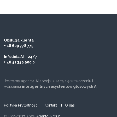
Obsługa klienta
+ 48 609 778 775
Infolinia AI – 24/7
+ 48 41 349 900 0
Jesteśmy agencją AI specjalizującą się w tworzeniu i
wdrażaniu
inteligentnych asystentów głosowych AI
Polityka Prywatności
I
Kontakt
I O nas
© Copyright 2026
Agento Group