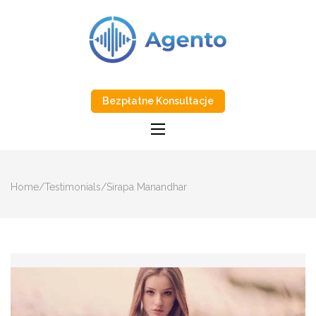
AGENTO GROUP
Tówj Partner w Transformacji AI
Bezpłatne Konsultacje
Home
/
Testimonials
/
Sirapa Manandhar